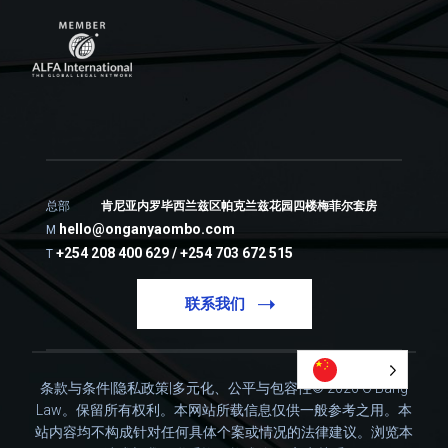
总部
肯尼亚内罗毕西兰兹区帕克兰兹花园四楼梅菲尔套房
hello@onganyaombo.com
M
+254 208 400 629 / +254 703 672 515
T
联系我们
条款与条件
|
隐私政策
|
多元化、公平与包容性
© 2026 O'Bang
Law。保留所有权利。
本网站所载信息仅供一般参考之用。本
站内容均不构成针对任何具体个案或情况的法律建议。
浏览本