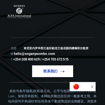
总部
肯尼亚内罗毕西兰兹区帕克兰兹花园四楼梅菲尔套房
hello@onganyaombo.com
M
+254 208 400 629 / +254 703 672 515
T
联系我们
条款与条件
|
隐私政策
|
多元化、公平与包容性
© 2026 O'Bang
Law。保留所有权利。
本网站所载信息仅供一般参考之用。本
站内容均不构成针对任何具体个案或情况的法律建议。
浏览本