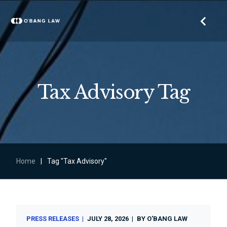
Tax Advisory Tag
Home
|
Tag "Tax Advisory"
PRESS RELEASES
JULY 28, 2026
BY
O'BANG LAW