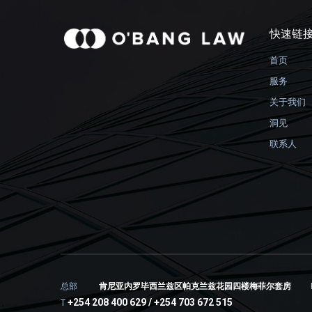
快速链
首页
服务
关于我们
洞见
联系人
总部
肯尼亚内罗毕西兰兹区帕克兰兹花园四楼梅菲尔套房
+254 208 400 629 / +254 703 672 515
T