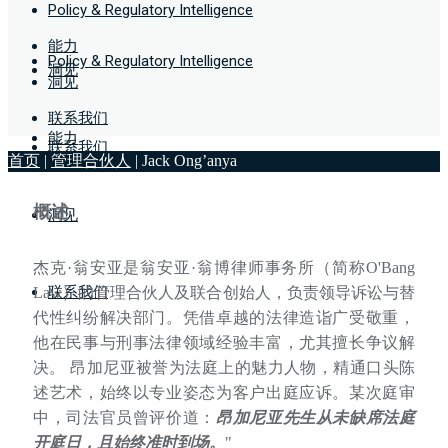
Policy & Regulatory Intelligence
能力
Policy & Regulatory Intelligence
洞见
洞见
联系我们
能力
联系我们
首页
|
管理合伙人
|
Jack Ong’anya
概述
洞见
杰克·翁安亚是翁安亚·翁博律师事务所（简称O'Bang
联系我们
Law）的管理合伙人及联合创始人，负责领导诉讼与替
代性纠纷解决部门。凭借卓越的法律造诣广受敬重，
他在民事与刑事法律领域经验丰富，尤其擅长争议解
决。 昂加尼亚被誉为法庭上的魅力人物，精通口头陈
述艺术，始终以专业姿态为客户出庭应诉。某次庭审
中，司法官员曾评价道：
昂加尼亚先生从未缺席法庭
开庭日，且始终准时到场。
"