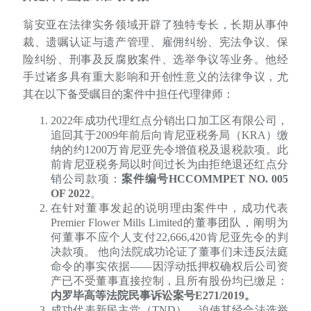
翁安亚在法律实务领域开辟了独特专长，长期从事仲
裁、遗嘱认证与遗产管理、雇佣纠纷、宪法争议、保
险纠纷、刑事及反腐败案件、选举争议等业务。他经
手过诸多具有重大影响和开创性意义的法律争议，尤
其在以下备受瞩目的案件中担任代理律师：
2022年成功代理红点分销出口加工区有限公司，
追回其于2009年前后向肯尼亚税务局（KRA）缴
纳的约1200万肯尼亚先令增值税及退税款项。此
前肯尼亚税务局以时间过长为由拒绝退还红点分
销公司款项：
案件编号HCCOMMPET NO. 005
OF 2022
。
在针对董事发起的说明理由案件中，成功代表
Premier Flower Mills Limited的董事团队，阐明为
何董事不应个人支付22,666,420肯尼亚先令的判
决款项。 他向法院成功论证了董事们未违反法庭
命令的事实依据——因浮动抵押权确权后公司资
产已不受董事直接控制，且所有股份均已缴足：
内罗毕高等法院民事诉讼案号E271/2019。
成功代表新民主党（TND），迫使其经合法选举