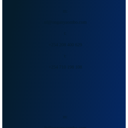
m:
nf@onganyaombo.com
t:
+254 208 400 629
t:
+254 710 198 108
杰克·翁安亚
m:
jb@onganyaombo.com