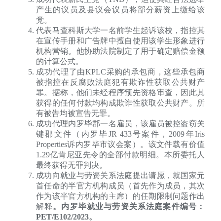
产生的议员及县议会议员将部分薪资上缴给该
党。
代表马查科斯大学一名前学生起诉该校，指控其
在宣传手册和广告牌中擅自使用该学生形象进行
机构营销。他协助法院制定了用于确定赔偿金额
的计算公式。
成功代理了由KPLC采购的承包商，这些承包商
被指控在反腐败法庭犯有欺诈性获取公共财产
罪。据称，他们未经程序预先资格审查，因此其
获得的任何付款均构成欺诈性获取公共财产。所
有被告均被宣告无罪。
成功代理内罗毕郡一名雇员，该雇员被控盗窃关
键郡文件（内罗毕JR 433号案件，2009年Iris
Properties诉内罗毕市议会案）。该文件载有价值
1.29亿肯尼亚先令的全部付款明细。本所委托人
最终获得无罪判决。
成功向就业与劳资关系法庭提出请愿，就国家元
首任命的半官方机构成员（首先作为成员，其次
作为该半官方机构的主席）的任期限制问题作出
解释
。内罗毕就业与劳资关系法庭案件编号：
PET/E102/2023。