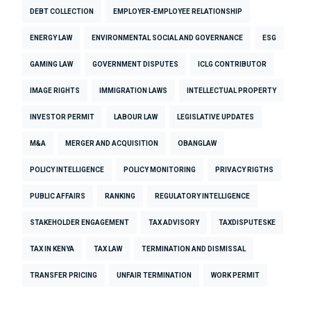
DEBT COLLECTION
EMPLOYER-EMPLOYEE RELATIONSHIP
ENERGY LAW
ENVIRONMENTAL SOCIAL AND GOVERNANCE
ESG
GAMING LAW
GOVERNMENT DISPUTES
ICLG CONTRIBUTOR
IMAGE RIGHTS
IMMIGRATION LAWS
INTELLECTUAL PROPERTY
INVESTOR PERMIT
LABOUR LAW
LEGISLATIVE UPDATES
M&A
MERGER AND ACQUISITION
OBANGLAW
POLICY INTELLIGENCE
POLICY MONITORING
PRIVACY RIGTHS
PUBLIC AFFAIRS
RANKING
REGULATORY INTELLIGENCE
STAKEHOLDER ENGAGEMENT
TAX ADVISORY
TAXDISPUTESKE
TAX IN KENYA
TAX LAW
TERMINATION AND DISMISSAL
TRANSFER PRICING
UNFAIR TERMINATION
WORK PERMIT