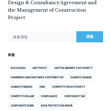
Design & Consultancy Agreement and
the Management of Construction
Project
搜索
搜索博客
标签
ACCOLADES
ANTITRUST
CAPITAL MARKETS AUTHORITY
CHAMBERS AND PARTNERS CONTRIBUTOR
CLIMATE CHANGE
CLIMATE FINANCE
CMA
COMPETITION AUTHORITY
COMPETITION LAW
COMPLIANCE
CORPORATE TAX
CORPORATETAXKE
DATA PROTECTION KENYA