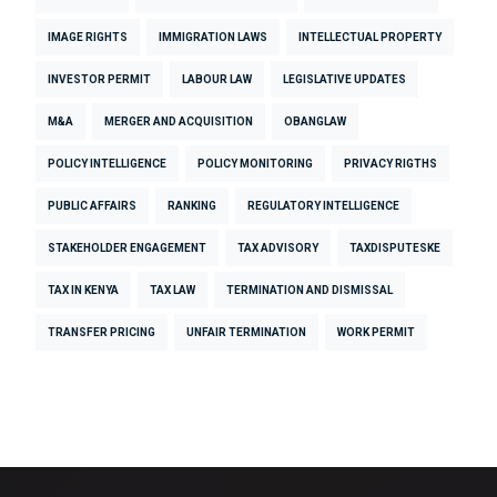
IMAGE RIGHTS
IMMIGRATION LAWS
INTELLECTUAL PROPERTY
INVESTOR PERMIT
LABOUR LAW
LEGISLATIVE UPDATES
M&A
MERGER AND ACQUISITION
OBANGLAW
POLICY INTELLIGENCE
POLICY MONITORING
PRIVACY RIGTHS
PUBLIC AFFAIRS
RANKING
REGULATORY INTELLIGENCE
STAKEHOLDER ENGAGEMENT
TAX ADVISORY
TAXDISPUTESKE
TAX IN KENYA
TAX LAW
TERMINATION AND DISMISSAL
TRANSFER PRICING
UNFAIR TERMINATION
WORK PERMIT