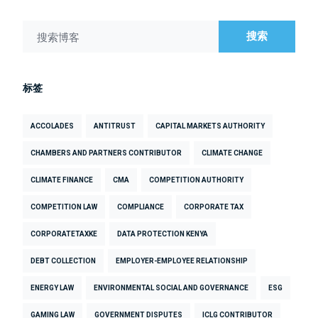
搜索
搜索博客
标签
ACCOLADES
ANTITRUST
CAPITAL MARKETS AUTHORITY
CHAMBERS AND PARTNERS CONTRIBUTOR
CLIMATE CHANGE
CLIMATE FINANCE
CMA
COMPETITION AUTHORITY
COMPETITION LAW
COMPLIANCE
CORPORATE TAX
CORPORATETAXKE
DATA PROTECTION KENYA
DEBT COLLECTION
EMPLOYER-EMPLOYEE RELATIONSHIP
ENERGY LAW
ENVIRONMENTAL SOCIAL AND GOVERNANCE
ESG
GAMING LAW
GOVERNMENT DISPUTES
ICLG CONTRIBUTOR