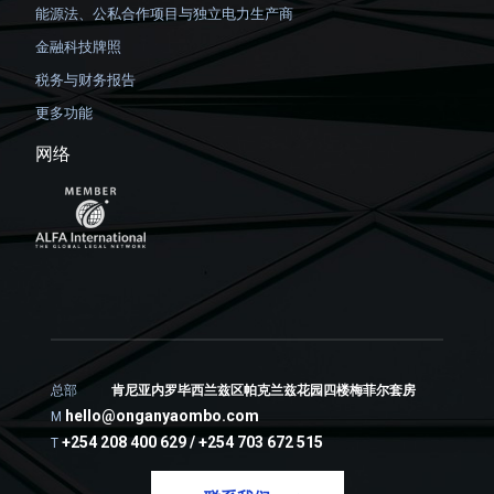
能源法、公私合作项目与独立电力生产商
金融科技牌照
税务与财务报告
更多功能
网络
总部
肯尼亚内罗毕西兰兹区帕克兰兹花园四楼梅菲尔套房
hello@onganyaombo.com
M
+254 208 400 629 / +254 703 672 515
T